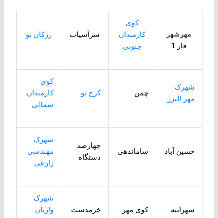
کوی
مهرشهر
کارمندان
سرآسیاب
رزکان نو
فاز 1
جنوبی
کوی
شهرک
چمن
کرج نو
کارمندان
مهر البرز
شمالی
شهرک
چهارصد
حسین آباد
ساماندهی
مهندسی
دستگاه
زارعی
شهرک
سهرابیه
کوی مهر
خرمدشت
واریان