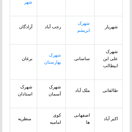
شهر
شهرک
شهریار
رجب آباد
آزادگان
ابریشم
شهرک
شهرک
علی ابن
ساسانی
برغان
بهارستان
ابیطالب
شهرک
شهرک
طالقانی
ملک آباد
آسمان
استادان
اصفهانی
کوی
اکبر آباد
منظریه
ها
امامیه