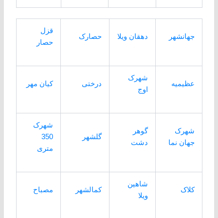
قزل
جهانشهر
دهقان ویلا
حصارک
حصار
شهرک
عظیمیه
درختی
کیان مهر
اوج
شهرک
شهرک
گوهر
گلشهر
350
جهان نما
دشت
متری
شاهین
کلاک
کمالشهر
مصباح
ویلا