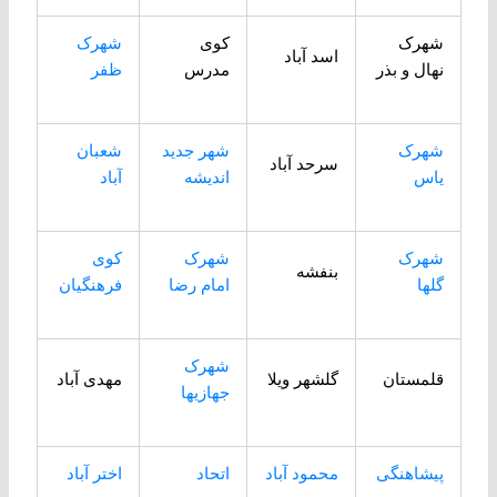
شهرک
کوی
شهرک
اسد آباد
نهال و بذر
مدرس
ظفر
شهرک
شهر جدید
شعبان
سرحد آباد
یاس
اندیشه
آباد
شهرک
شهرک
کوی
بنفشه
گلها
امام رضا
فرهنگیان
شهرک
قلمستان
گلشهر ویلا
مهدی آباد
جهازیها
پیشاهنگی
محمود آباد
اتحاد
اختر آباد