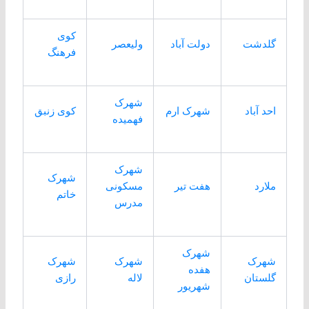
کوی
گلدشت
دولت آباد
ولیعصر
فرهنگ
شهرک
احد آباد
شهرک ارم
کوی زنبق
فهمیده
شهرک
شهرک
ملارد
هفت تیر
مسکونی
خاتم
مدرس
شهرک
شهرک
شهرک
شهرک
هفده
گلستان
لاله
رازی
شهریور