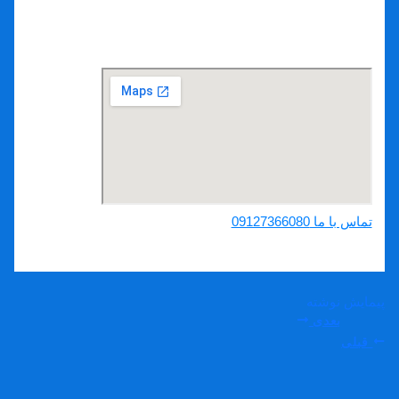
لوله بازکنی شهرک ظفر کرج
تماس با ما 09127366080
پیمایش نوشته
بعدی
قبلی