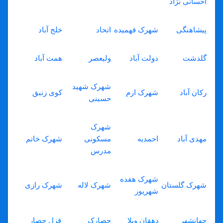
احسانی نژاد
پیشاهنگی
شهرک فهمیده
اتحاد
خلج آباد
گلدشت
دولت آباد
ولیعصر
همت آباد
شهرک شهید
رکان آباد
شهرک ارم
کوی زنبق
حسینی
شهرک
مهدی آباد
احمدیه
مسکونی
شهرک خاتم
مدرس
شهرک هفده
شهرک گلستان
شهرک لاله
شهرک رازی
شهریور
جهانشهر
دهقان ویلا
حصارک
قزل حصار