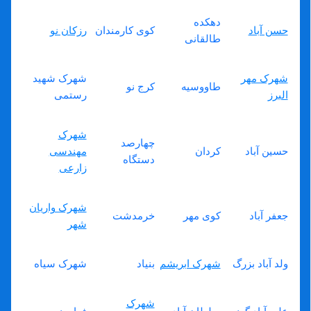
دهکده
حسن آباد
کوی کارمندان
رزکان نو
طالقانی
شهرک مهر
شهرک شهید
طاووسیه
کرج نو
البرز
رستمی
شهرک
چهارصد
حسین آباد
کردان
مهندسی
دستگاه
زارعی
شهرک واریان
جعفر آباد
کوی مهر
خرمدشت
شهر
ولد آباد بزرگ
شهرک ابریشم
بنیاد
شهرک سیاه
شهرک