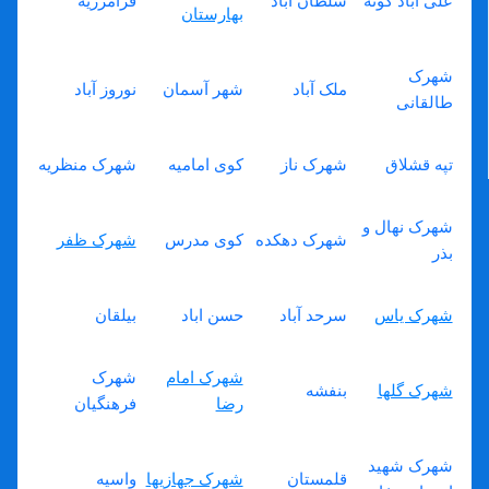
علی آباد گونه
سلطان آباد
فرامرزیه
بهارستان
شهرک
ملک آباد
شهر آسمان
نوروز آباد
طالقانی
تپه قشلاق
شهرک ناز
کوی امامیه
شهرک منظریه
شهرک نهال و
شهرک دهکده
کوی مدرس
شهرک ظفر
بذر
شهرک یاس
سرحد آباد
حسن اباد
بیلقان
شهرک امام
شهرک
شهرک گلها
بنفشه
رضا
فرهنگیان
شهرک شهید
قلمستان
شهرک جهازیها
واسیه