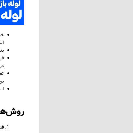
اس
بد
قی
در
بر
اس
روش‌های
فنر