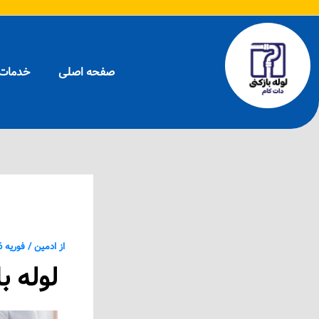
رش
پیمایش
ه
نوشته
حتوا
صفحه اصلی
خدمات 
لوله با
از
ادمین
/
فوریه 6, 2025
لوله ب