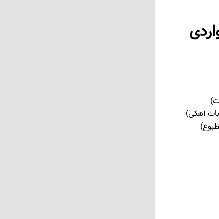
اردی
ت)
بات آهکی)
طبوع)