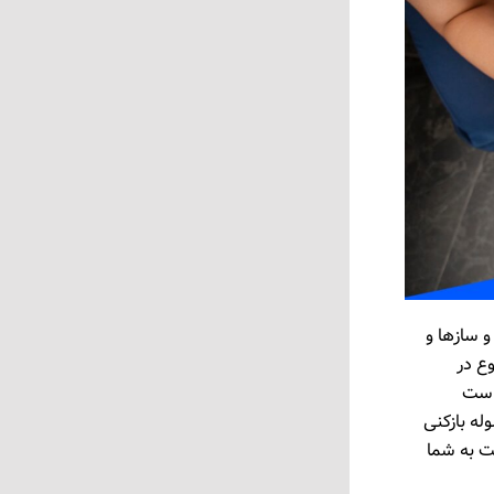
و سازها و
وع در
 است
پ لوله بازکنی
ه خدمت به شما