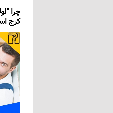
چرا "لو
کرج اس