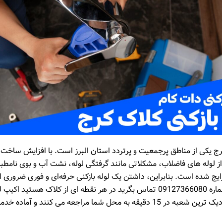
ج یکی از مناطق پرجمعیت و پرتردد استان البرز است. با افزایش ساخت‌ 
از لوله‌ های فاضلاب، مشکلاتی مانند گرفتگی لوله، نشت آب و بوی نامطب
ایج شده است. بنابراین، داشتن یک لوله بازکنی حرفه‌ای و فوری ضروری
کافیست با شماره 09127366080 تماس بگرید در هر نقطه ای از کلاک هستید اکی
دات کام از نزدیک ترین شعبه در 15 دقیقه به محل شما مراجعه می کنند و آماد