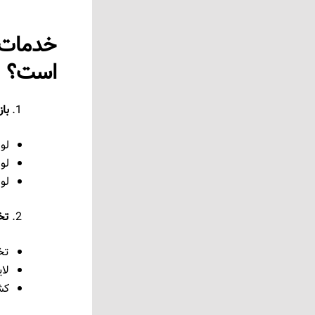
خدمات ل
است؟
باز
لو
لو
لو
تخ
تخل
لا
کش