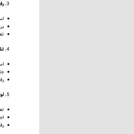
رف
اس
بر
تع
تش
اس
جل
رف
لو
تع
اج
رف