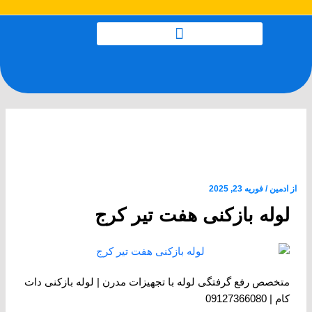
رش
پیمایش
ه
نوشته
حتوا
لوله بازکنی هفت تیر کرج بازدید
رایگان 24 ساعته ارزان و فوری
از
ادمین
/
فوریه 23, 2025
لوله بازکنی هفت تیر کرج
متخصص رفع گرفتگی لوله با تجهیزات مدرن | لوله بازکنی دات
کام | 09127366080