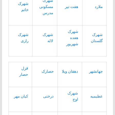
شهرک
شهرک
ملارد
هفت تیر
مسکونی
خاتم
مدرس
شهرک
شهرک
شهرک
شهرک
هفده
گلستان
لاله
رازی
شهریور
قزل
جهانشهر
دهقان ویلا
حصارک
حصار
شهرک
عظیمیه
درختی
کیان مهر
اوج