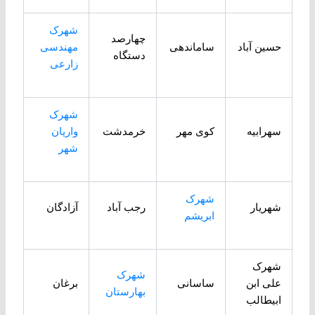
شهرک
چهارصد
حسین آباد
ساماندهی
مهندسی
دستگاه
زارعی
شهرک
سهرابیه
کوی مهر
خرمدشت
واریان
شهر
شهرک
شهریار
رجب آباد
آزادگان
ابریشم
شهرک
شهرک
علی ابن
ساسانی
برغان
بهارستان
ابیطالب