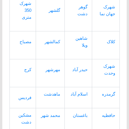
شهرک
شهرک
گوهر
گلشهر
350
جهان نما
دشت
متری
شاهین
کلاک
کمالشهر
مصباح
ویلا
شهرک
حیدر آباد
مهرشهر
کرج
وحدت
گرمدره
اسلام آباد
ماهدشت
فردیس
مشکین
حافظیه
باغستان
محمد شهر
دشت