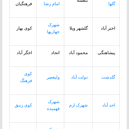
بنفشه
گلها
امام رضا
فرهنگیان
شهرک
اختر آباد
گلشهر ویلا
کوی بهار
جهازیها
پیشاهنگی
محمود آباد
اتحاد
اخگر آباد
کوی
گلدشت
دولت آباد
ولیعصر
فرهنگ
شهرک
احد آباد
شهرک ارم
کوی زنبق
فهمیده