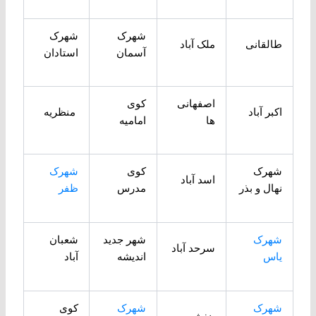
شهرک
شهرک
طالقانی
ملک آباد
آسمان
استادان
اصفهانی
کوی
اکبر آباد
منظریه
ها
امامیه
شهرک
کوی
شهرک
اسد آباد
نهال و بذر
مدرس
ظفر
شهرک
شهر جدید
شعبان
سرحد آباد
یاس
اندیشه
آباد
شهرک
شهرک
کوی