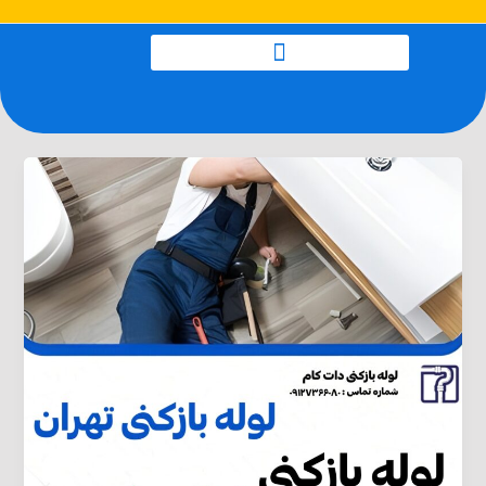
رش
صفحه‌بندی
ه
نوشته
حتوا