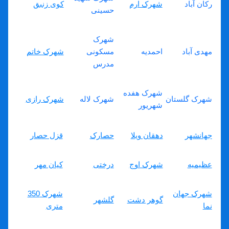
رکان آباد
شهرک ارم
کوی زنبق
حسینی
شهرک
مهدی آباد
احمدیه
مسکونی
شهرک خاتم
مدرس
شهرک هفده
شهرک گلستان
شهرک لاله
شهرک رازی
شهریور
جهانشهر
دهقان ویلا
حصارک
قزل حصار
عظیمیه
شهرک اوج
درختی
کیان مهر
شهرک جهان
شهرک 350
گوهر دشت
گلشهر
نما
متری