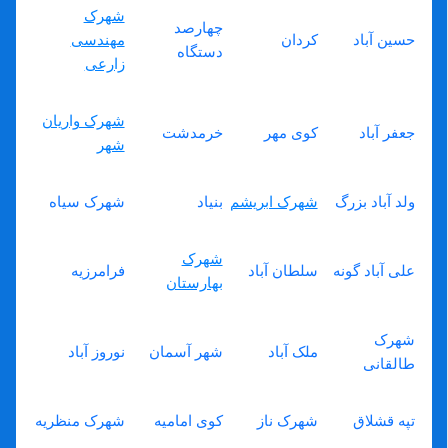
شهرک
چهارصد
حسین آباد
کردان
مهندسی
دستگاه
زارعی
شهرک واریان
جعفر آباد
کوی مهر
خرمدشت
شهر
ولد آباد بزرگ
شهرک ابریشم
بنیاد
شهرک سیاه
شهرک
علی آباد گونه
سلطان آباد
فرامرزیه
بهارستان
شهرک
ملک آباد
شهر آسمان
نوروز آباد
طالقانی
تپه قشلاق
شهرک ناز
کوی امامیه
شهرک منظریه