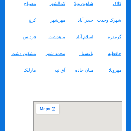
کلاک
شاهین ویلا
کمالشهر
مصباح
شهرک وحدت
حیدر آباد
مهرشهر
کرج
فردیس
گرمدره
اسلام آباد
ماهدشت
مشکین دشت
حافظیه
باغستان
محمد شهر
مارلیک
مهرویلا
میان جاده
آق تپه
لوله بازکنی شهرک ارم کرج