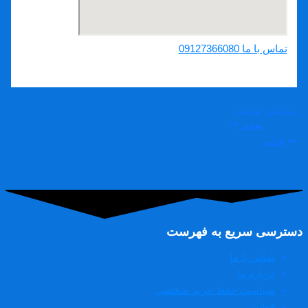
تماس با ما 09127366080
پیمایش نوشته
بعدی
قبلی
دسترسی سریع به فهرست
تماس با ما
درباره ما
سیاست حفظ حریم شخصی
قوانین