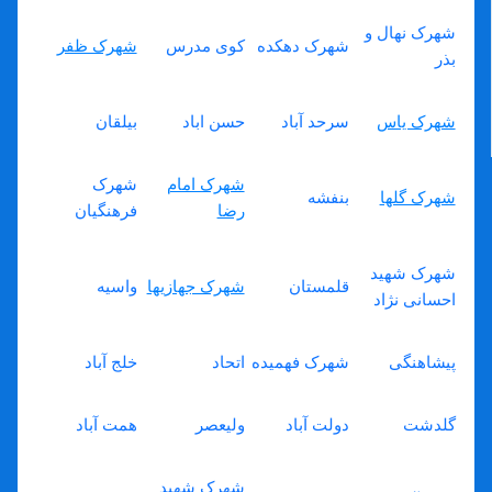
شهرک نهال و
شهرک دهکده
کوی مدرس
شهرک ظفر
بذر
شهرک یاس
سرحد آباد
حسن اباد
بیلقان
شهرک امام
شهرک
شهرک گلها
بنفشه
رضا
فرهنگیان
شهرک شهید
قلمستان
شهرک جهازیها
واسیه
احسانی نژاد
پیشاهنگی
شهرک فهمیده
اتحاد
خلج آباد
گلدشت
دولت آباد
ولیعصر
همت آباد
شهرک شهید