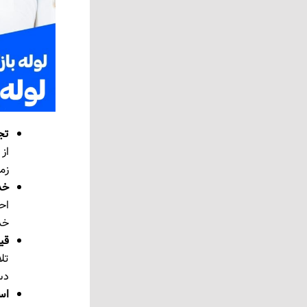
تج
از 
زما
خد
خد
قی
تلا
دس
اس