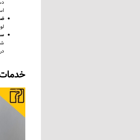
دست
اس
ضم
لول
سر
شم
در 
خدمات ل