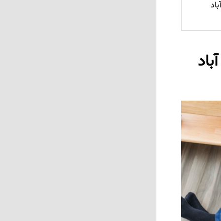
باد
آباد