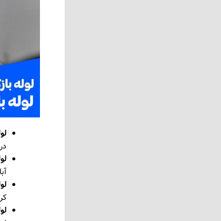
لول
در 
لو
آبا
لول
کر
لول