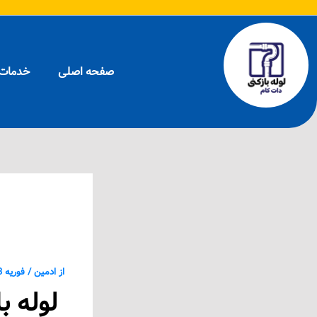
رش
پیمایش
ه
نوشته
حتوا
صفحه اصلی
خدمات 
ارزان و
از
ادمین
/
فوریه 23, 2025
لوله ب