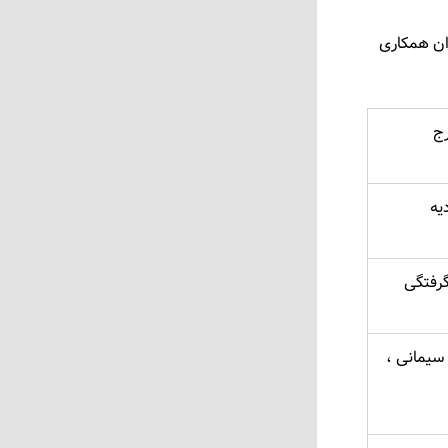
زان همکاری
رج
یه
گرفتگی
سیمانی ،