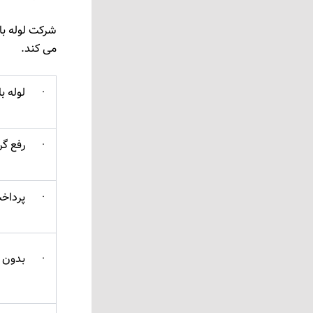
شرکت لوله باز
می کند.
· لوله باز
· رفع گرف
· پرداخت 
· بدون اس