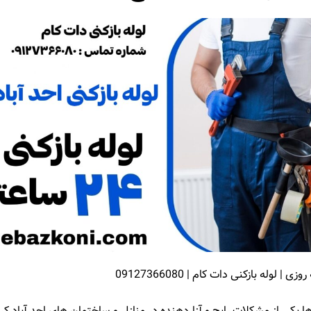
 | لوله بازکنی دات کام | 09127366080
ها یکی از مشکلات رایج و آزاردهنده در منازل و ساختمان ‌های احد آباد ک