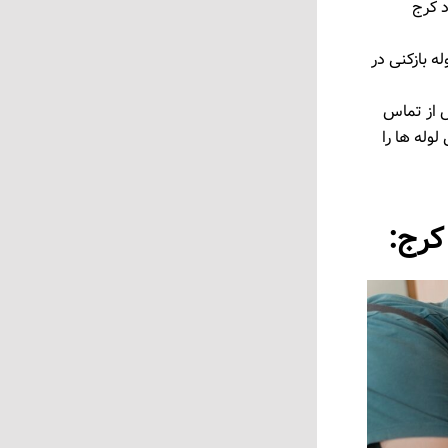
د کرج
ه بازکنی در
س از تماس
وله ‌ها را
کرج: