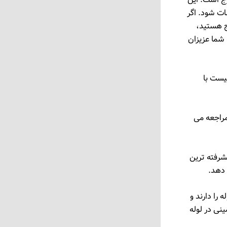
ات شود. اگر
ج هستید،
بانه ‌روزی به شما عزیزان
یست با
حل شما مراجعه می
یشرفته ترین
 دهد.
را دارند و
 بهداشت بدون کثیف کاری ارزان و فوری 100% تضمینی در لوله