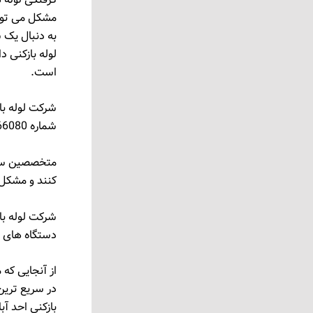
مشکل می ‌توا
به دنبال یک 
است.
شرکت لوله با
شماره 09127366080 تماس بگیرید
کنند و مشکل گ
شرکت لوله باز
دستگاه های لو
از آنجایی که
بازکنی احد آب