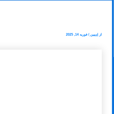
لوله بازکنی دهقان ویلا کرج
از
ادمین
/
فوریه 14, 2025
لوله بازکنی دهقان ویلا کرج