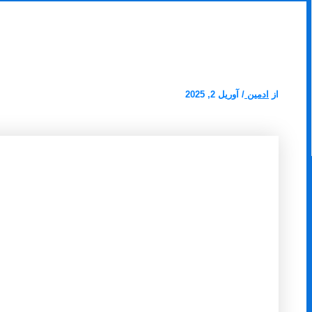
لوله بازکنی خورشید کرمان بازدید رایگان 24 ساع
از
ادمین
/
آوریل 2, 2025
لوله بازکنی خورشید کرمان