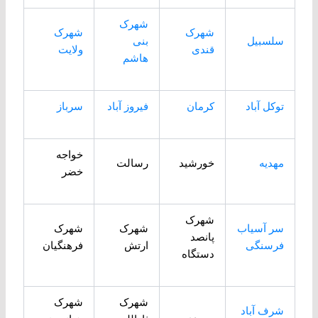
شهرک
شهرک
شهرک
سلسبیل
بنی
قندی
ولایت
هاشم
توکل آباد
کرمان
فیروز آباد
سرباز
خواجه
مهدیه
خورشید
رسالت
خضر
شهرک
سر آسیاب
شهرک
شهرک
پانصد
فرسنگی
ارتش
فرهنگیان
دستگاه
شهرک
شهرک
شرف آباد