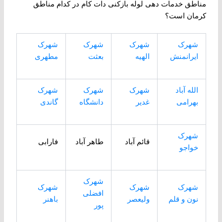
مناطق خدمات دهی لوله بازکنی دات کام در کدام مناطق
کرمان است؟
شهرک
شهرک
شهرک
شهرک
ایرانمنش
الهیه
بعثت
مطهری
الله آباد
شهرک
شهرک
شهرک
بهرامی
غدیر
دانشگاه
گاندی
شهرک
قائم آباد
طاهر آباد
فارابی
خواجو
شهرک
شهرک
شهرک
شهرک
افضلی
نون و قلم
ولیعصر
باهنر
پور