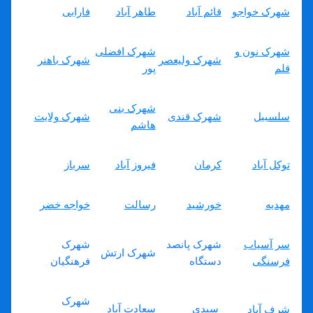
شهرک خواجو
قائم آباد
طاهر آباد
فارابی
شهرک نون و
شهرک افضلی
شهرک ولیعصر
شهرک باهنر
قلم
پور
شهرک بنی
سلسبیل
شهرک قندی
شهرک ولایت
هاشم
توکل آباد
کرمان
فیروز آباد
سرباز
مهدیه
خورشید
رسالت
خواجه خضر
سر آسیاب
شهرک پانصد
شهرک
شهرک ارتش
فرسنگی
دستگاه
فرهنگیان
شهرک
سیدی
سعادت آباد
شرف آباد