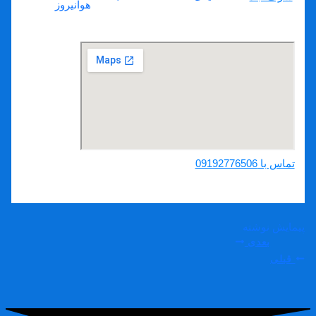
هوانیروز
لوله بازکنی فارابی کرمان
تماس با 09192776506
پیمایش نوشته
بعدی
قبلی