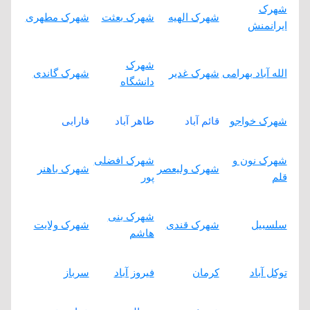
شهرک
شهرک الهیه
شهرک بعثت
شهرک مطهری
ایرانمنش
شهرک
الله آباد بهرامی
شهرک غدیر
شهرک گاندی
دانشگاه
شهرک خواجو
قائم آباد
طاهر آباد
فارابی
شهرک نون و
شهرک افضلی
شهرک ولیعصر
شهرک باهنر
قلم
پور
شهرک بنی
سلسبیل
شهرک قندی
شهرک ولایت
هاشم
توکل آباد
کرمان
فیروز آباد
سرباز