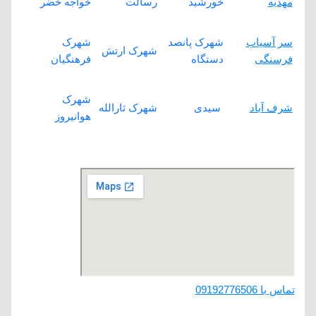
مهدیه
خورشید
رسالت
خواجه خضر
سر آسیاب
شهرک پانصد
شهرک
شهرک ارتش
فرسنگی
دستگاه
فرهنگیان
شهرک
سیدی
شرف آباد
شهرک ثارالله
هوانیروز
لوله بازکنی شهرک مطهری کرمان
تماس با 09192776506